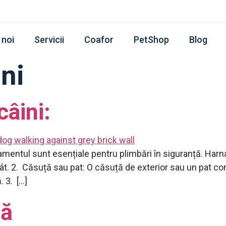
 noi
Servicii
Coafor
PetShop
Blog
ni
câini:
mentul sunt esențiale pentru plimbări în siguranță. Harn
ât. 2. Căsuță sau pat: O căsuță de exterior sau un pat conf
. 3. […]
nă