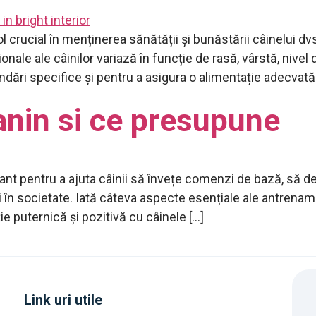
ol crucial în menținerea sănătății și bunăstării câinelui d
onale ale câinilor variază în funcție de rasă, vârstă, nivel 
dări specifice și pentru a asigura o alimentație adecvată
nin si ce presupune
nt pentru a ajuta câinii să învețe comenzi de bază, să 
 în societate. Iată câteva aspecte esențiale ale antrenam
ie puternică și pozitivă cu câinele […]
Link uri utile