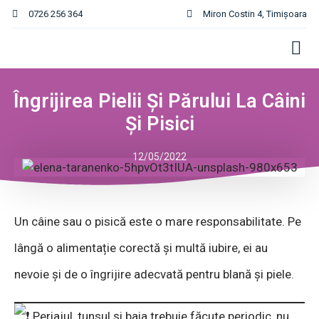
0726 256 364
Miron Costin 4, Timișoara
Îngrijirea Pielii Și Părului La Câini
Și Pisici
12/05/2022
Un câine sau o pisică este o mare responsabilitate. Pe
lângă o alimentație corectă și multă iubire, ei au
nevoie și de o îngrijire adecvată pentru blană și piele.
Periajul, tunsul și baia trebuie făcute periodic, nu