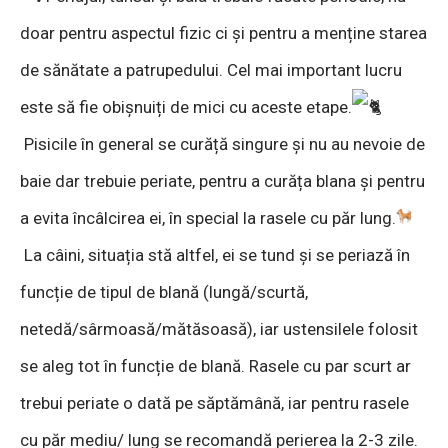
doar pentru aspectul fizic ci și pentru a menține starea
de sănătate a patrupedului. Cel mai important lucru
este să fie obișnuiți de mici cu aceste etape.
Pisicile în general se curăță singure și nu au nevoie de
baie dar trebuie periate, pentru a curăța blana și pentru
a evita încâlcirea ei, în special la rasele cu păr lung.
La câini, situația stă altfel, ei se tund și se periază în
funcție de tipul de blană (lungă/scurtă,
netedă/sârmoasă/mătăsoasă), iar ustensilele folosit
se aleg tot în funcție de blană. Rasele cu par scurt ar
trebui periate o dată pe săptămână, iar pentru rasele
cu păr mediu/ lung se recomandă perierea la 2-3 zile.