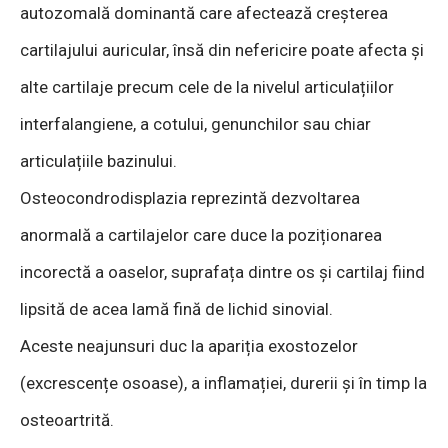
autozomală dominantă care afectează creșterea
cartilajului auricular, însă din nefericire poate afecta și
alte cartilaje precum cele de la nivelul articulațiilor
interfalangiene, a cotului, genunchilor sau chiar
articulațiile bazinului.
Osteocondrodisplazia reprezintă dezvoltarea
anormală a cartilajelor care duce la poziționarea
incorectă a oaselor, suprafața dintre os și cartilaj fiind
lipsită de acea lamă fină de lichid sinovial.
Aceste neajunsuri duc la apariția exostozelor
(excrescențe osoase), a inflamației, durerii și în timp la
osteoartrită.