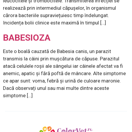
leucocitele și trombocitele. Transmiterea infecției se
realizează prin intermediul căpușelor, în organismul
cărora bacteriile supraviețuiesc timp îndelungat.
Incidența bolii clinice este maximă în timpul […]
BABESIOZA
Este o boală cauzată de Babesia canis, un parazit
transmis la câini prin mușcătura de căpuse. Parazitul
atacă celulele roșii ale sângelui iar câinele afectat va fi
anemic, apatic și fără poftă de mâncare. Alte simptome
ce apar sunt: voma, febră și urină de culoare maronie.
Dacă observați unul sau mai multe dintre aceste
simptome […]